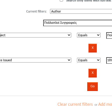
Search only items with full text 
Current filters:
Clear current filters
Add mor
or