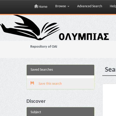
Browse
Advanced Search
Hel
Home
Skip
navigation
Repository of OAI
Sea
Saved Searches
Save this search
Discover
Subject