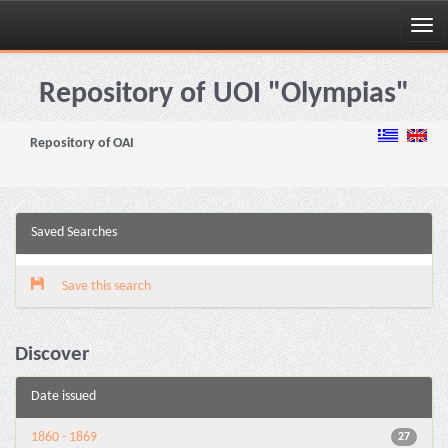
Skip
navigation
Repository of UOI "Olympias"
Repository of OAI
Saved Searches
Save this search
Discover
Date issued
1860 - 1869
27