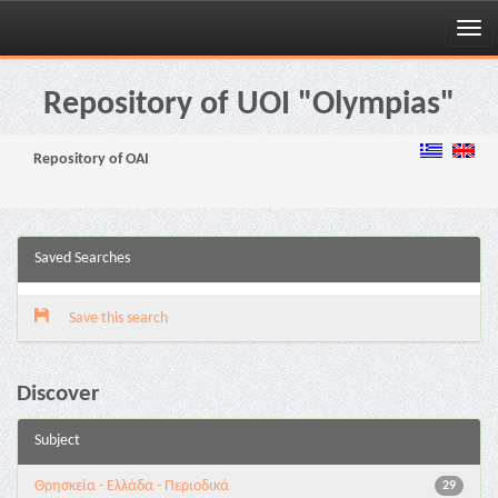
Skip
navigation
Repository of UOI "Olympias"
Repository of OAI
Saved Searches
Save this search
Discover
Subject
Θρησκεία - Ελλάδα - Περιοδικά
29