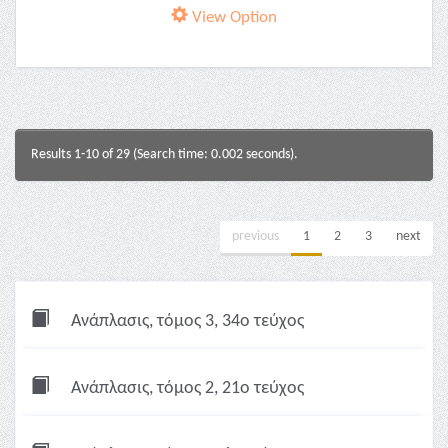
View Option
Results 1-10 of 29 (Search time: 0.002 seconds).
previous
1
2
3
next
Ανάπλασις, τόμος 3, 34ο τεύχος
Ανάπλασις, τόμος 2, 21ο τεύχος