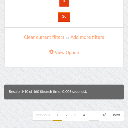
Clear current filters
Add more filters
or
View Option
Results 1-10 of 160 (Search time: 0.003 seconds).
previous
1
2
3
4
...
16
next