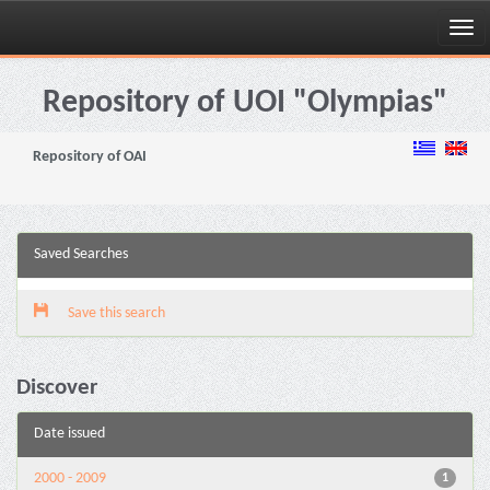
Skip
navigation
Repository of UOI "Olympias"
Repository of OAI
Saved Searches
Save this search
Discover
Date issued
2000 - 2009
1