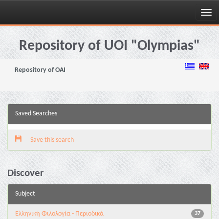
Skip
navigation
Repository of UOI "Olympias"
Repository of OAI
Saved Searches
Save this search
Discover
Subject
Ελληνική Φιλολογία - Περιοδικά
37