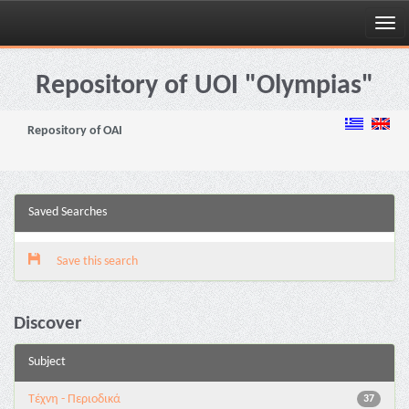
Skip
navigation
Repository of UOI "Olympias"
Repository of OAI
Saved Searches
Save this search
Discover
Subject
Τέχνη - Περιοδικά
37