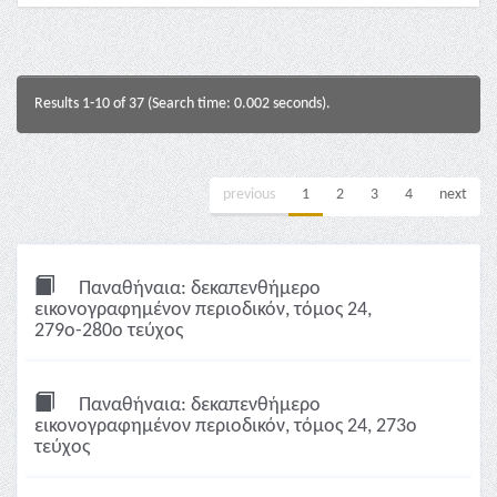
Results 1-10 of 37 (Search time: 0.002 seconds).
previous
1
2
3
4
next
Παναθήναια: δεκαπενθήμερο
εικονογραφημένον περιοδικόν, τόμος 24,
279ο-280ο τεύχος
Παναθήναια: δεκαπενθήμερο
εικονογραφημένον περιοδικόν, τόμος 24, 273ο
τεύχος