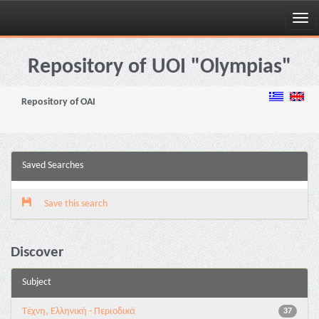
Skip
navigation
Repository of UOI "Olympias"
Repository of OAI
Saved Searches
Save this search
Discover
Subject
Τέχνη, Ελληνική - Περιοδικά
37