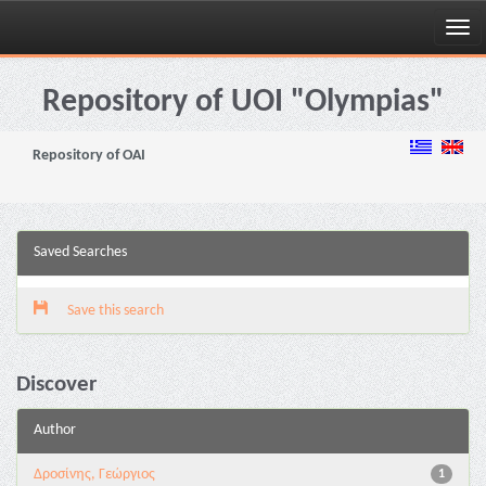
Skip
navigation
Repository of UOI "Olympias"
Repository of OAI
Saved Searches
Save this search
Discover
Author
Δροσίνης, Γεώργιος
1