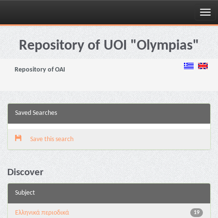
Skip
navigation
Repository of UOI "Olympias"
Repository of OAI
Saved Searches
Save this search
Discover
Subject
Ελληνικά περιοδικά
19