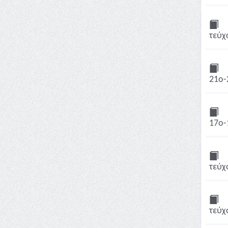
τεύχ
21ο-
17ο-
τεύχ
τεύχ