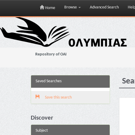
Browse
Advanced Search
Hel
Home
Skip
navigation
Repository of OAI
Sea
Saved Searches
Save this search
Discover
Subject