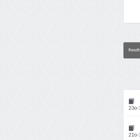
Result
23ο-
21ο-