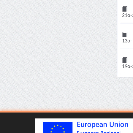
21ο-
13ο-
19ο-