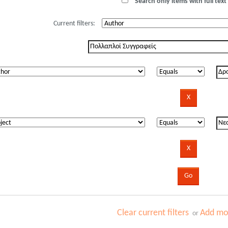
Search only items with full text 
Current filters:
Clear current filters
Add mor
or