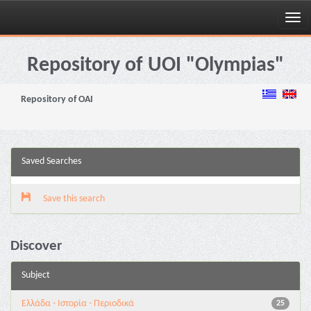
Skip
navigation
Repository of UOI "Olympias"
Repository of OAI
Saved Searches
Save this search
Discover
Subject
Ελλάδα - Ιστορία - Περιοδικά
25