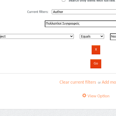
Search only items with full text 
Current filters:
Clear current filters
Add mor
or
View Option