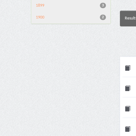
1899
3
1900
2
Result