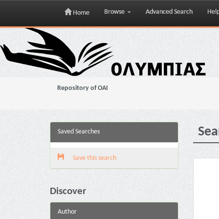
Browse
Advanced Search
Hel
Home
Skip
navigation
Repository of OAI
Sea
Saved Searches
Save this search
Discover
Author