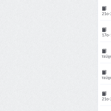
21ο-
17ο-
τεύχ
τεύχ
21ο-