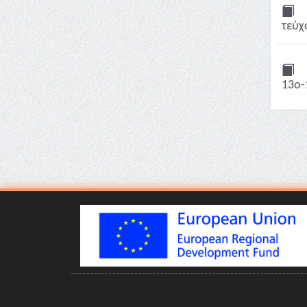
τεύχ
13ο-