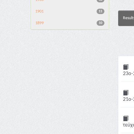
1901
11
Result
1899
10
23ο-
21ο-
τεύχ