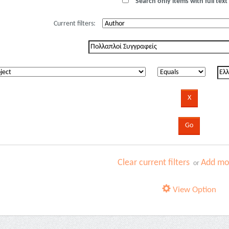
Search only items with full text 
Current filters:
Clear current filters
Add mor
or
View Option