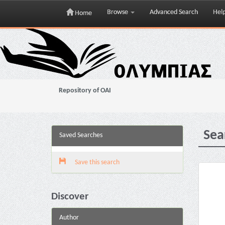
Browse
Advanced Search
Hel
Home
Skip
navigation
Repository of OAI
Sea
Saved Searches
Save this search
Discover
Author