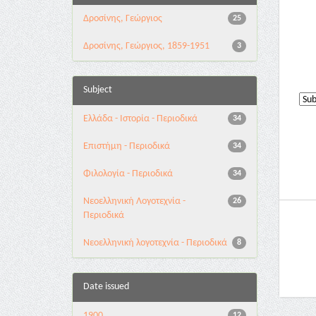
Δροσίνης, Γεώργιος
25
Δροσίνης, Γεώργιος, 1859-1951
3
Subject
Ελλάδα - Ιστορία - Περιοδικά
34
Επιστήμη - Περιοδικά
34
Φιλολογία - Περιοδικά
34
Νεοελληνική Λογοτεχνία -
26
Περιοδικά
Νεοελληνική λογοτεχνία - Περιοδικά
8
Date issued
1900
12