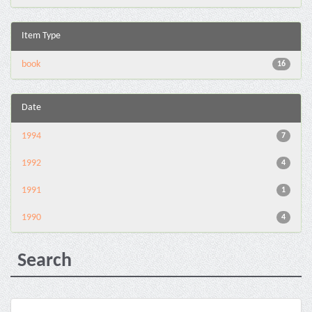
Item Type
book
16
Date
1994
7
1992
4
1991
1
1990
4
Search