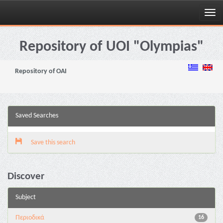
Skip
navigation
Repository of UOI "Olympias"
Repository of OAI
Saved Searches
Save this search
Discover
Subject
Περιοδικά
16