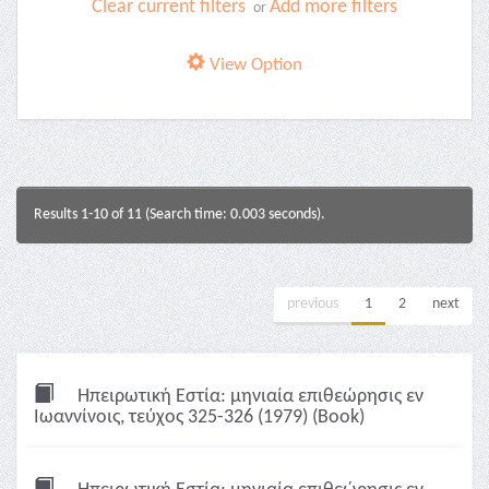
Clear current filters
Add more filters
or
View Option
Results 1-10 of 11 (Search time: 0.003 seconds).
previous
1
2
next
Ηπειρωτική Εστία: μηνιαία επιθεώρησις εν
Ιωαννίνοις, τεύχος 325-326 (1979) (Book)