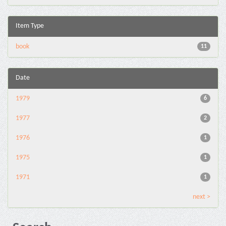
Item Type
book
11
Date
1979
6
1977
2
1976
1
1975
1
1971
1
next >