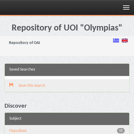
Skip
navigation
Repository of UOI "Olympias"
Repository of OAI
Saved Searches
Save this search
Discover
Subject
Περιοδικά
11