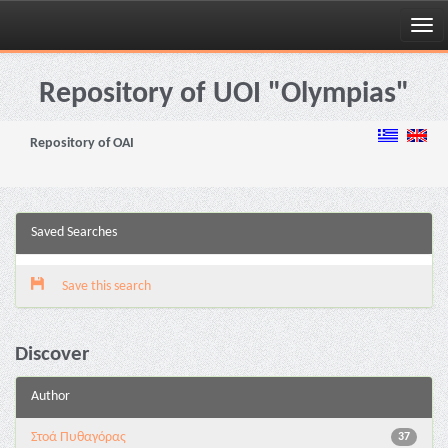
Skip
navigation
Repository of UOI "Olympias"
Repository of OAI
Saved Searches
Save this search
Discover
Author
Στοά Πυθαγόρας
37