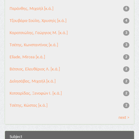
Περάνθης, Μιχαήλ [κ.ά.]
6
Tζουβάρα-Σούλη, Χρυσηίς [κ.ά.]
4
Καρατσιώλης, Γεώργιος Μ. [κ.ά.]
3
Τσέτης, Κωνσταντίνος [κ.ά.]
3
Eliade, Mircea [κ.ά.]
2
Βέτσιος, Ελευθέριος Λ. [κ.ά.]
2
Δελησάβας, Μιχαήλ [κ.ά.]
2
Κοτσαρίδας, Ξενοφών Ι. [κ.ά.]
2
Τσέτης, Κώστας [κ.ά.]
2
next >
Subject