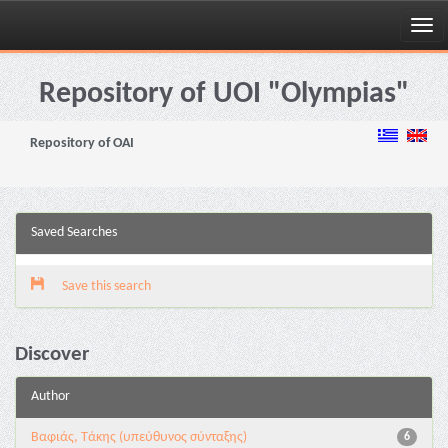
Skip
navigation
Repository of UOI "Olympias"
Repository of OAI
Saved Searches
Save this search
Discover
Author
Βαφιάς, Τάκης (υπεύθυνος σύνταξης)
6