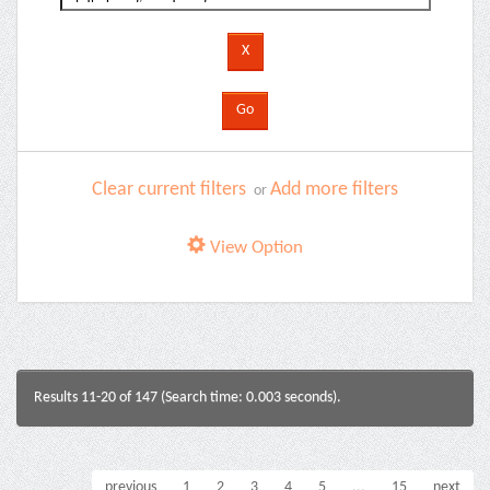
Clear current filters
Add more filters
or
View Option
Results 11-20 of 147 (Search time: 0.003 seconds).
previous
1
2
3
4
5
...
15
next