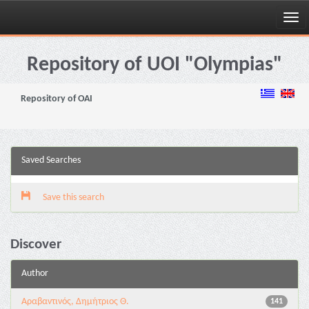
Skip
navigation
Repository of UOI "Olympias"
Repository of OAI
Saved Searches
Save this search
Discover
Author
Αραβαντινός, Δημήτριος Θ.
141