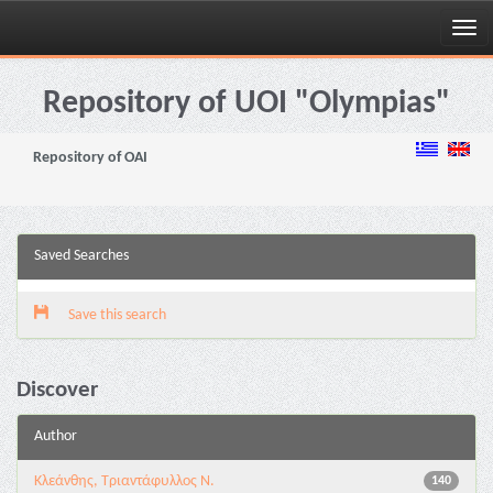
Skip
navigation
Repository of UOI "Olympias"
Repository of OAI
Saved Searches
Save this search
Discover
Author
Κλεάνθης, Τριαντάφυλλος Ν.
140