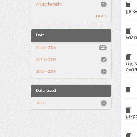
Anosotheraphy
1
με κ
next >
Date
γαλε
2020 - 2026
22
2010 - 2019
8
της Ν
ανασ
2005 - 2009
5
Date issued
2017
1
μικρ