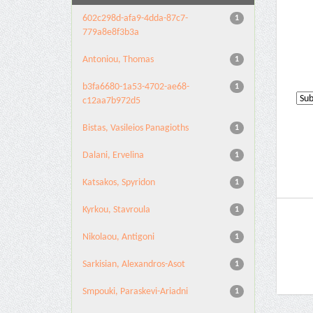
602c298d-afa9-4dda-87c7-
1
779a8e8f3b3a
Antoniou, Thomas
1
b3fa6680-1a53-4702-ae68-
1
c12aa7b972d5
Bistas, Vasileios Panagioths
1
Dalani, Ervelina
1
Katsakos, Spyridon
1
Kyrkou, Stavroula
1
Nikolaou, Antigoni
1
Sarkisian, Alexandros-Asot
1
Smpouki, Paraskevi-Ariadni
1