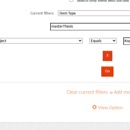
Search only items with full text 
Current filters:
Clear current filters
Add mor
or
View Option