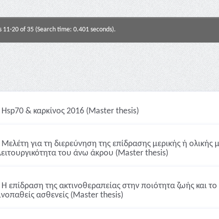
s 11-20 of 35 (Search time: 0.401 seconds).
Hsp70 & καρκίνος 2016 (Master thesis)
Μελέτη για τη διερεύνηση της επίδρασης μερικής ή ολικής 
λειτουργικότητα του άνω άκρου (Master thesis)
Η επίδραση της ακτινοθεραπείας στην ποιότητα ζωής και τ
ινοπαθείς ασθενείς (Master thesis)