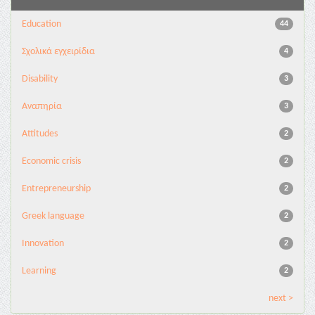
Education
44
Σχολικά εγχειρίδια
4
Disability
3
Αναπηρία
3
Attitudes
2
Economic crisis
2
Entrepreneurship
2
Greek language
2
Innovation
2
Learning
2
next >