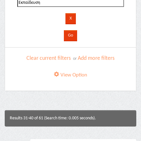
Clear current filters
Add more filters
or
View Option
Results 31-40 of 61 (Search time: 0.005 seconds).