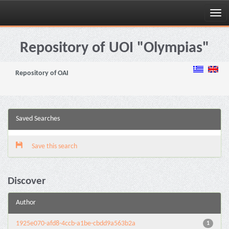
Skip
navigation
Repository of UOI "Olympias"
Repository of OAI
Saved Searches
Save this search
Discover
Author
1925e070-afd8-4ccb-a1be-cbdd9a563b2a
1