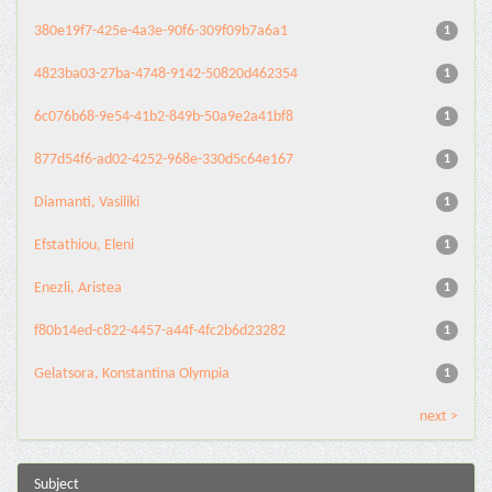
380e19f7-425e-4a3e-90f6-309f09b7a6a1
1
4823ba03-27ba-4748-9142-50820d462354
1
6c076b68-9e54-41b2-849b-50a9e2a41bf8
1
877d54f6-ad02-4252-968e-330d5c64e167
1
Diamanti, Vasiliki
1
Efstathiou, Eleni
1
Enezli, Aristea
1
f80b14ed-c822-4457-a44f-4fc2b6d23282
1
Gelatsora, Konstantina Olympia
1
next >
Subject