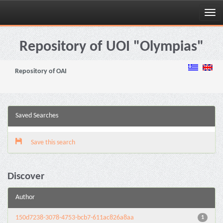
Skip
navigation
Repository of UOI "Olympias"
Repository of OAI
Saved Searches
Save this search
Discover
Author
150d7238-3078-4753-bcb7-611ac826a8aa
1