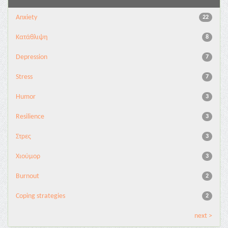
Anxiety
22
Κατάθλιψη
8
Depression
7
Stress
7
Humor
3
Resilience
3
Στρες
3
Χιούμορ
3
Burnout
2
Coping strategies
2
next >