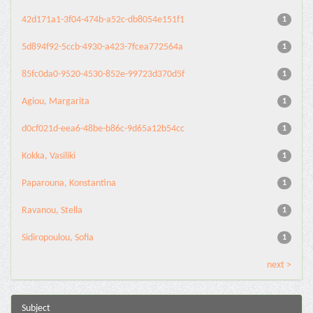
42d171a1-3f04-474b-a52c-db8054e151f1
1
5d894f92-5ccb-4930-a423-7fcea772564a
1
85fc0da0-9520-4530-852e-99723d370d5f
1
Agiou, Margarita
1
d0cf021d-eea6-48be-b86c-9d65a12b54cc
1
Kokka, Vasiliki
1
Paparouna, Konstantina
1
Ravanou, Stella
1
Sidiropoulou, Sofia
1
next >
Subject