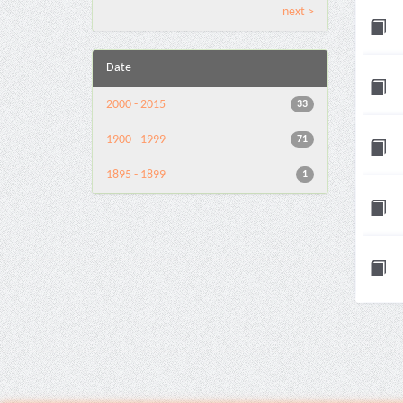
next >
Date
2000 - 2015
33
1900 - 1999
71
1895 - 1899
1