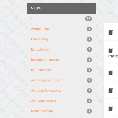
Subject
-
99
Αντισώματα
1
Γεωφυσική
1
Εκπαίδευση
1
mater
Ιστορία και κριτική
1
Κλιματολογία
1
Λατινική γραμματεία
1
Λατινική λογοτεχνία
1
Λατινική ποίηση
1
Μετεωρολογία
1