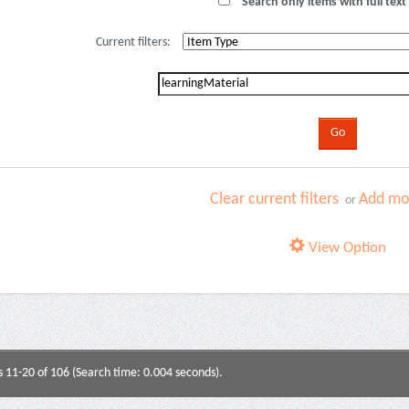
Search only items with full text 
Current filters:
Clear current filters
Add mor
or
View Option
s 11-20 of 106 (Search time: 0.004 seconds).