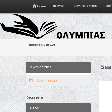
Browse
Advanced Search
Hel
Home
Skip
navigation
Repository of OAI
Sea
Saved Searches
Save this search
Discover
Author