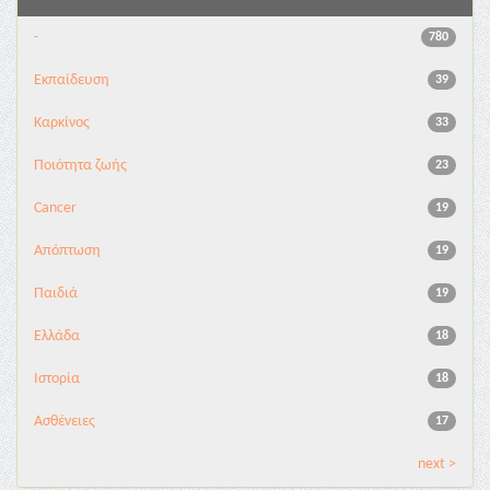
-
780
Εκπαίδευση
39
Καρκίνος
33
Ποιότητα ζωής
23
Cancer
19
Απόπτωση
19
Παιδιά
19
Ελλάδα
18
Ιστορία
18
Ασθένειες
17
next >