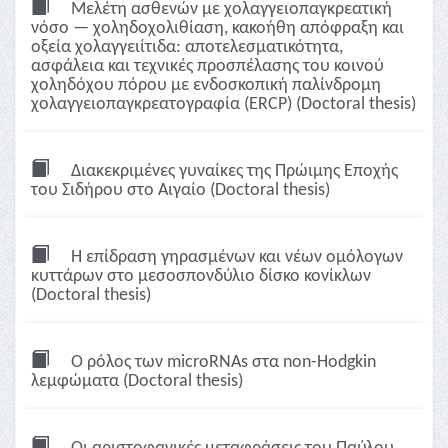
Μελέτη ασθενών με χολαγγειοπαγκρεατική
νόσο — χοληδοχολιθίαση, κακοήθη απόφραξη και
οξεία χολαγγειίτιδα: αποτελεσματικότητα,
ασφάλεια και τεχνικές προσπέλασης του κοινού
χοληδόχου πόρου με ενδοσκοπική παλίνδρομη
χολαγγειοπαγκρεατογραφία (ERCP) (Doctoral thesis)
Διακεκριμένες γυναίκες της Πρώιμης Εποχής
του Σιδήρου στο Αιγαίο (Doctoral thesis)
Η επίδραση γηρασμένων και νέων ομόλογων
κυττάρων στο μεσοσπονδύλιο δίσκο κονίκλων
(Doctoral thesis)
Ο ρόλος των microRNAs στα non-Hodgkin
λεμφώματα (Doctoral thesis)