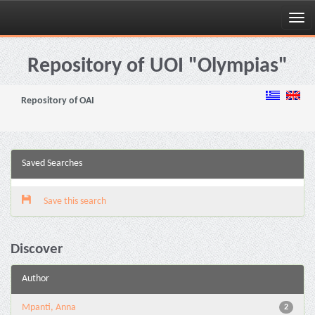
Skip
navigation
Repository of UOI "Olympias"
Repository of OAI
Saved Searches
Save this search
Discover
Author
Mpanti, Anna
2