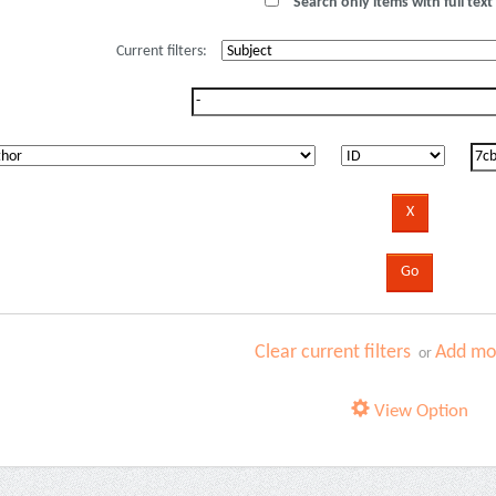
Search only items with full text 
Current filters:
Clear current filters
Add mor
or
View Option