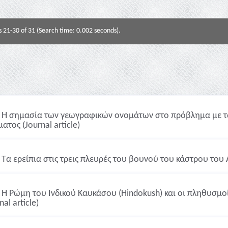
s 21-30 of 31 (Search time: 0.002 seconds).
Η σημασία των γεωγραφικών ονομάτων στο πρόβλημα με τα
ατος (Journal article)
Τα ερείπια στις τρεις πλευρές του βουνού του κάστρου του Αγ
Η Ρώμη του Ινδικού Καυκάσου (Hindokush) και οι πληθυσμοί 
nal article)