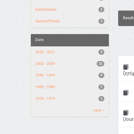
bookChapter
1
Result
doctoralThesis
1
Date
2010 - 2011
3
2000 - 2009
11
ζητήμ
1990 - 1999
9
1980 - 1989
7
1976 - 1979
1
next >
(Jour