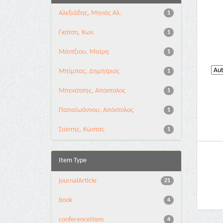
Αλεξιάδης, Μηνάς Αλ.
1
Γκότση, Κων.
1
Μάντζιου, Μαίρη
1
Μπίμπας, Δημήτριος
1
Μπενάτσης, Απόστολος
1
Παπαϊωάννου, Απόστολος
1
Σιόντης, Κώστας
1
Item Type
journalArticle
21
book
4
conferenceItem
4