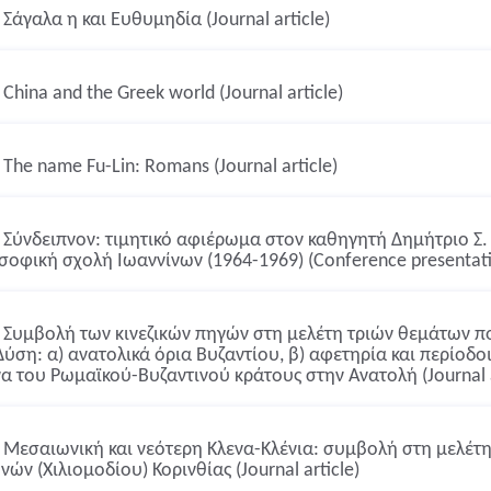
Σάγαλα η και Ευθυμηδία (Journal article)
China and the Greek world (Journal article)
The name Fu-Lin: Romans (Journal article)
Σύνδειπνον: τιμητικό αφιέρωμα στον καθηγητή Δημήτριο Σ.
σοφική σχολή Ιωαννίνων (1964-1969) (Conference presentat
Συμβολή των κινεζικών πηγών στη μελέτη τριών θεμάτων πο
Δύση: α) ανατολικά όρια Βυζαντίου, β) αφετηρία και περίοδοι
να του Ρωμαϊκού-Βυζαντινού κράτους στην Ανατολή (Journal a
Μεσαιωνική και νεότερη Κλενα-Κλένια: συμβολή στη μελέτη
ών (Χιλιομοδίου) Κορινθίας (Journal article)