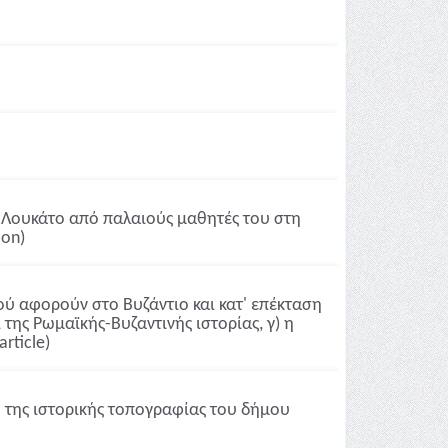
 Λουκάτο από παλαιούς μαθητές του στη
ion)
ύ αφορούν στο Βυζάντιο και κατ' επέκταση
 της Ρωμαϊκής-Βυζαντινής ιστορίας, γ) η
rticle)
 της ιστορικής τοπογραφίας του δήμου