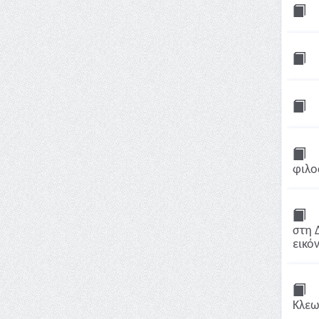
φιλο
στη 
εικό
Κλεων