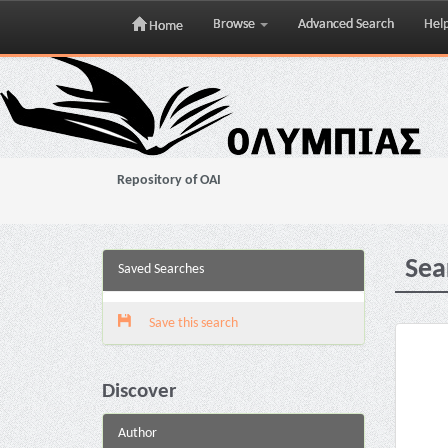
Browse
Advanced Search
Hel
Home
Skip
navigation
Repository of OAI
Sea
Saved Searches
Save this search
Discover
Author