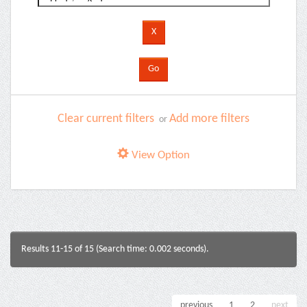
Clear current filters
Add more filters
or
View Option
Results 11-15 of 15 (Search time: 0.002 seconds).
previous
1
2
next