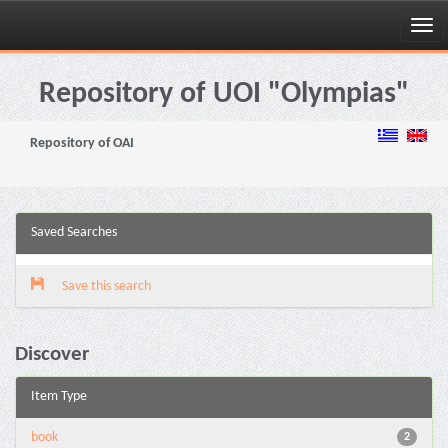
Skip
navigation
Repository of UOI "Olympias"
Repository of OAI
Saved Searches
Save this search
Discover
Item Type
book
2