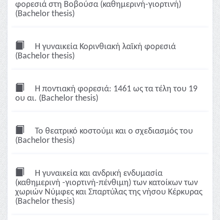
φορεσιά στη Βοβούσα (καθημερινή-γιορτινή)
(Bachelor thesis)
Η γυναικεία Κορινθιακή λαϊκή φορεσιά
(Bachelor thesis)
Η ποντιακή φορεσιά: 1461 ως τα τέλη του 19
ου αι. (Bachelor thesis)
To θεατρικό κοστούμι και ο σχεδιασμός του
(Bachelor thesis)
Η γυναικεία και ανδρική ενδυμασία
(καθημερινή -γιορτινή-πένθιμη) των κατοίκων των
χωριών Νύμφες και Σπαρτύλας της νήσου Κέρκυρας
(Bachelor thesis)