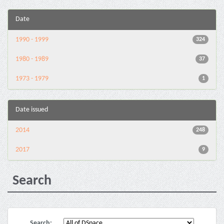
Date
1990 - 1999
324
1980 - 1989
37
1973 - 1979
1
Date issued
2014
248
2017
9
Search
Search: