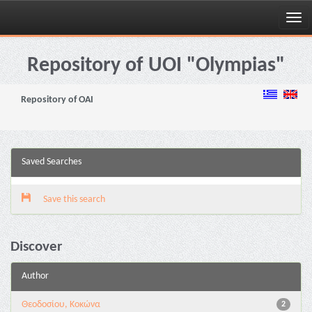
Skip
navigation
Repository of UOI "Olympias"
Repository of OAI
Saved Searches
Save this search
Discover
Author
Θεοδοσίου, Κοκώνα
2