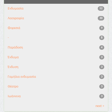
Ενδυμασία
52
Λαογραφία
30
Φορεσιά
9
-
8
Παράδοση
4
Ένδυμα
3
Ένδυση
3
Γαμήλια ενδυμασία
3
Θέατρο
3
Ιωάννινα
3
next >