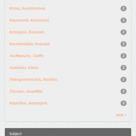
Κίττας, Κωνσταντίνος
2
Καραπαπά, Αναστασία
2
Κατσαρού, Βασιλική
2
Κουτσονικόλα, Κυριακή
2
Λευθεριώτη, Ξανθή
2
Λιακάκου, Ελένη
2
Πολυχρονόπουλος, Βασίλης
2
Σταύρου, Δωροθέα
2
Χαρπίδου, Αικατερίνη
2
next >
Subject