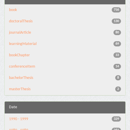
book
756
doctoralThesis
130
journalArticle
80
learningMaterial
69
bookChapter
33
conferenceItem
14
bachelorThesis
8
masterThesis
2
Date
1990 - 1999
329