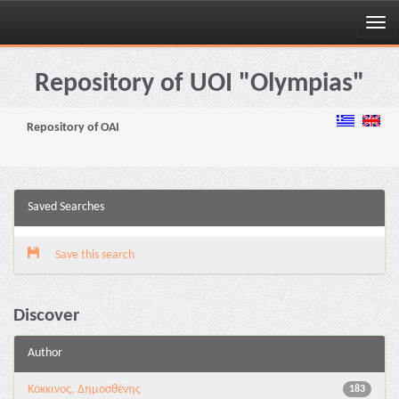
Skip
navigation
Repository of UOI "Olympias"
Repository of OAI
Saved Searches
Save this search
Discover
Author
Κόκκινος, Δημοσθένης
183