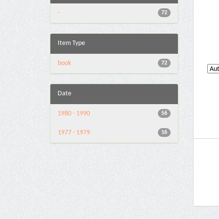
-
72
Item Type
book
72
Date
1980 - 1990
56
1977 - 1979
16