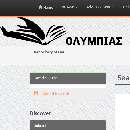
Browse
Advanced Search
Hel
Home
Skip
navigation
Repository of OAI
Sea
Saved Searches
Save this search
Discover
Subject