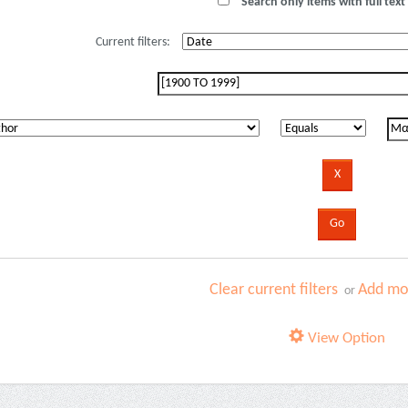
Search only items with full text 
Current filters:
Clear current filters
Add mor
or
View Option