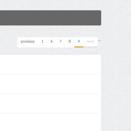
...
previous
1
6
7
8
9
next