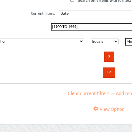
Search only items with full text 
Current filters:
Clear current filters
Add mor
or
View Option