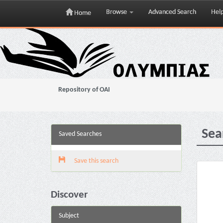
Browse
Advanced Search
Hel
Home
Skip
navigation
Repository of OAI
Sea
Saved Searches
Save this search
Discover
Subject