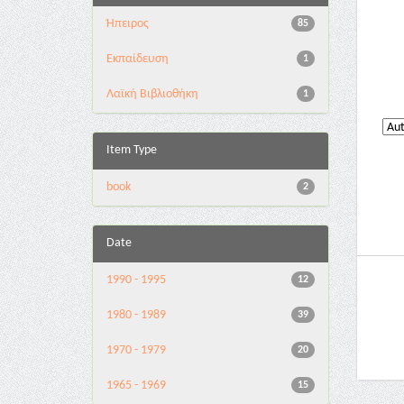
Ήπειρος
85
Εκπαίδευση
1
Λαϊκή Βιβλιοθήκη
1
Item Type
book
2
Date
1990 - 1995
12
1980 - 1989
39
1970 - 1979
20
1965 - 1969
15