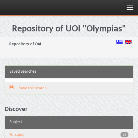
Skip
navigation
Repository of UOI "Olympias"
Repository of OAI
Saved Searches
Save this search
Discover
Subject
Ήπειρος
85