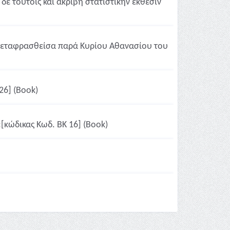
ε τούτοις και ακριβή στατιστικήν έκθεσιν
ς μεταφρασθείσα παρά Κυρίου Αθανασίου του
26] (Book)
[κώδικας Κωδ. ΒΚ 16] (Book)