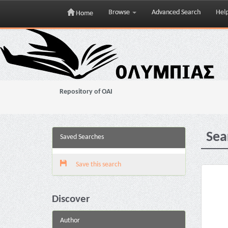
Browse
Advanced Search
Hel
Home
Skip
navigation
Repository of OAI
Sea
Saved Searches
Save this search
Discover
Author