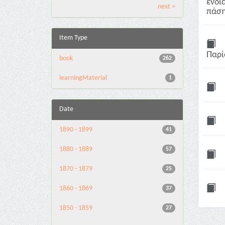
ενδι
next >
πάση
Item Type
Παρί
book
262
learningMaterial
1
Date
1890 - 1899
41
1880 - 1889
57
1870 - 1879
25
1860 - 1869
37
1850 - 1859
27