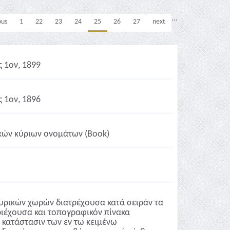
...
ous
1
22
23
24
25
26
27
next
 1ον, 1899
 1ον, 1896
κών κύριων ονομάτων (Book)
υρικών χωρών διατρέχουσα κατά σειράν τα
ριέχουσα και τοπογραφικόν πίνακα
 κατάστασιν των εν τω κειμένω