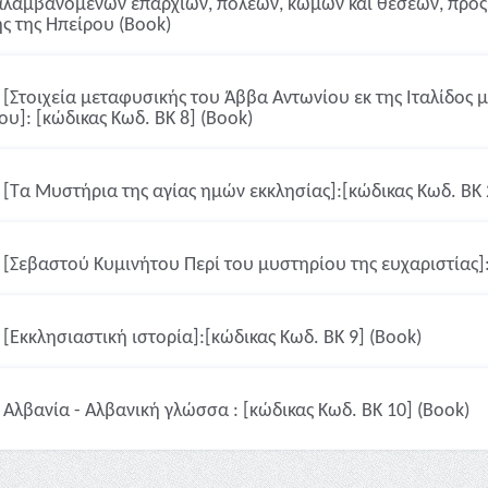
αλαμβανομένων επαρχιών, πόλεων, κώμων και θέσεων, προς δ
ς της Ηπείρου (Book)
[Στοιχεία μεταφυσικής του Άββα Αντωνίου εκ της Ιταλίδο
ου]: [κώδικας Κωδ. ΒΚ 8] (Book)
[Τα Μυστήρια της αγίας ημών εκκλησίας]:[κώδικας Κωδ. ΒΚ 
[Σεβαστού Κυμινήτου Περί του μυστηρίου της ευχαριστίας]:
[Εκκλησιαστική ιστορία]:[κώδικας Κωδ. ΒΚ 9] (Book)
Αλβανία - Αλβανική γλώσσα : [κώδικας Κωδ. ΒΚ 10] (Book)