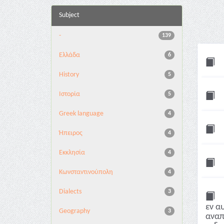
Subject
-
139
Ελλάδα
6
History
5
Ιστορία
5
Greek language
4
Ήπειρος
4
Εκκλησία
4
Κωνσταντινούπολη
4
Dialects
3
εν α
Geography
3
αναπ