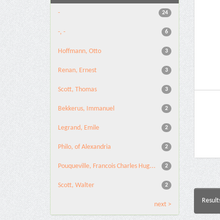
-
24
-, -
6
Hoffmann, Otto
3
Renan, Ernest
3
Scott, Thomas
3
Bekkerus, Immanuel
2
Legrand, Emile
2
Philo, of Alexandria
2
Pouqueville, Francois Charles Hug...
2
Scott, Walter
2
Result
next >