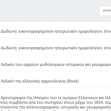
previ
Δωδώνη: εικονογραφημένον ηπειρωτικόν ημερολόγιον, έτος
Δωδώνη: εικονογραφημένον ηπειρωτικόν ημερολόγιον, έτος
Λεξικόν των αρχαίων μυθολογικών ιστορικών και γεωγραφι
Λεξικόν της ελληνικής αρχαιολογίας (Book)
Χρονογραφία της Ηπείρου των τε ομόρων Ελληνικών και Ιλλ
υταίς συμβάντα από του σωτηρίου έτους μέχρι του 1854, πε
τύσσοντα την πολιτειογραφικήν, ιστορικήν και γεωγραφικήν