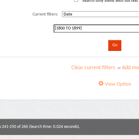
Search only items with full text 
Current filters:
Clear current filters
Add mor
or
View Option
s 241-250 of 266 (Search time: 0.024 seconds).