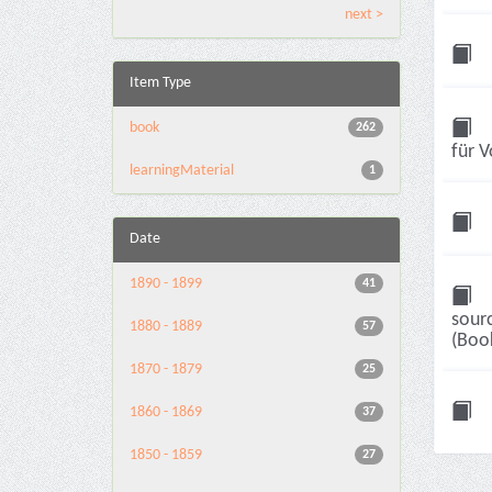
next >
Item Type
book
262
für 
learningMaterial
1
Date
1890 - 1899
41
sourc
1880 - 1889
57
(Boo
1870 - 1879
25
1860 - 1869
37
1850 - 1859
27