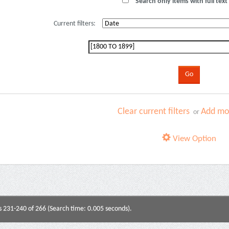
Search only items with full text 
Current filters:
Clear current filters
Add mor
or
View Option
s 231-240 of 266 (Search time: 0.005 seconds).