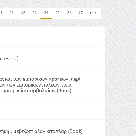
...
1
21
22
23
24
25
26
27
next
e (Book)
ίας και των εμπορικών πράξεων, περί
ων των εμπορικών πόλεων, περί
ι εμπορικών συμβολαίων (Book)
αθήκη : μεβτζοττ ολαν κιταπλαρ (Book)