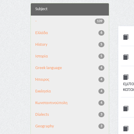
Subject
-
139
Ελλάδα
6
History
5
Ιστορία
5
Greek language
4
Ήπειρος
4
εμπο
κατα
Εκκλησία
4
Κωνσταντινούπολη
4
Dialects
3
Geography
3