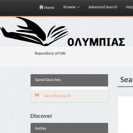
Browse
Advanced Search
Hel
Home
Skip
navigation
Repository of OAI
Sea
Saved Searches
Save this search
Discover
Author