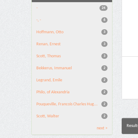
-
24
-, -
6
Hoffmann, Otto
3
Renan, Ernest
3
Scott, Thomas
3
Bekkerus, Immanuel
2
Legrand, Emile
2
Philo, of Alexandria
2
Pouqueville, Francois Charles Hug...
2
Scott, Walter
2
Result
next >