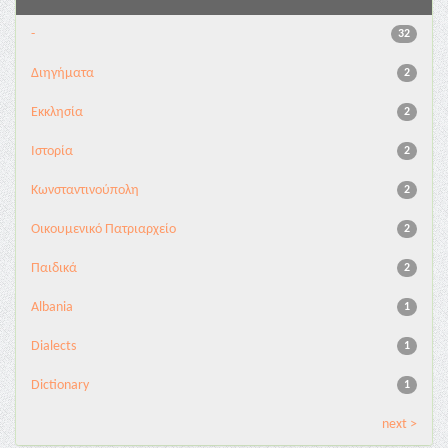
-
32
Διηγήματα
2
Εκκλησία
2
Ιστορία
2
Κωνσταντινούπολη
2
Οικουμενικό Πατριαρχείο
2
Παιδικά
2
Albania
1
Dialects
1
Dictionary
1
next >