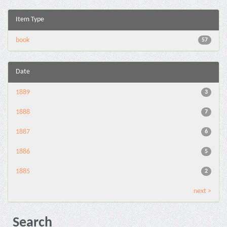
Item Type
book
57
Date
1889
3
1888
7
1887
6
1886
5
1885
2
next >
Search