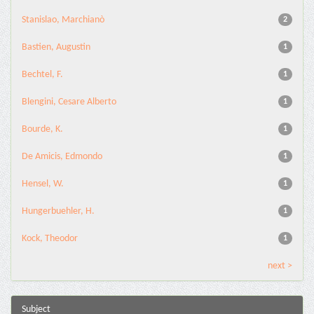
Stanislao, Marchianò
2
Bastien, Augustin
1
Bechtel, F.
1
Blengini, Cesare Alberto
1
Bourde, K.
1
De Amicis, Edmondo
1
Hensel, W.
1
Hungerbuehler, H.
1
Kock, Theodor
1
next >
Subject