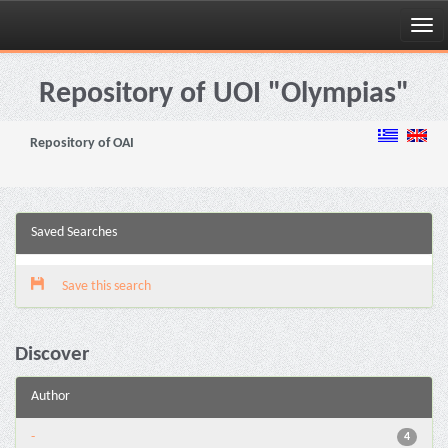
Skip
navigation
Repository of UOI "Olympias"
Repository of OAI
Saved Searches
Save this search
Discover
Author
-
4