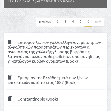
Results 51-57 of 57 (Search time: 0.005 seconds).
...
previous
1
3
4
5
6
next
Επίτομον λεξικόν γαλλοελληνικόν: μετά τριών
αλφαβητικών παραρτημάτων περιεχόντων α'
ανωμαλίας της γαλλικής γλώσσης β' φράσεις
λατινικάς και άλλας καθιερωθείσας υπό συνηθείας
γ' κατάλογον κυρίων ονομάτων (Book)
Εμπόριον της Ελλάδος μετά των ξένων
επικρατειών κατά το έτος 1887 (Book)
Constantinople (Book)