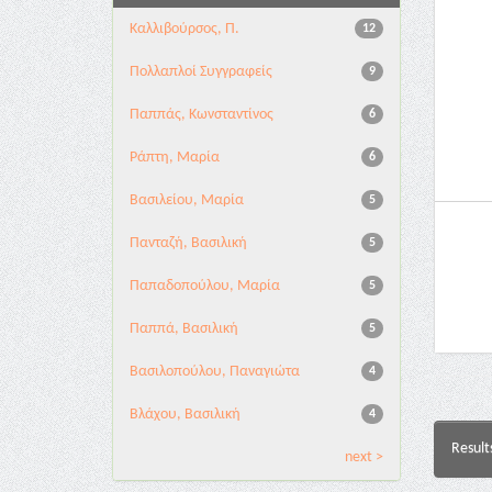
Καλλιβούρσος, Π.
12
Πολλαπλοί Συγγραφείς
9
Παππάς, Κωνσταντίνος
6
Ράπτη, Μαρία
6
Βασιλείου, Μαρία
5
Πανταζή, Βασιλική
5
Παπαδοπούλου, Μαρία
5
Παππά, Βασιλική
5
Βασιλοπούλου, Παναγιώτα
4
Βλάχου, Βασιλική
4
Result
next >