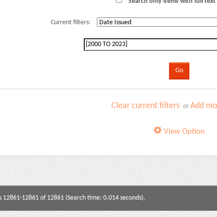
Search only items with full text 
Current filters:
Clear current filters
Add mor
or
View Option
s 12861-12861 of 12861 (Search time: 0.014 seconds).