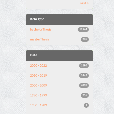
next >
Item Type
bachelorThesis
12544
masterThesis
285
Date
2020 - 2022
1196
2010 - 2019
6543
2000 - 2009
4828
1990 - 1999
255
1980 - 1989
1