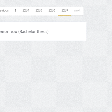
...
evious
1
1284
1285
1286
1287
next
πισή του (Bachelor thesis)