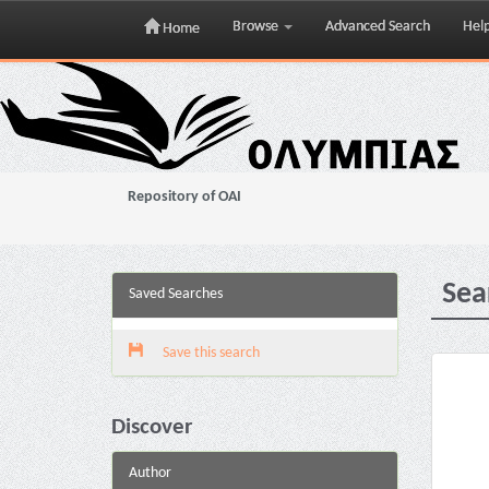
Browse
Advanced Search
Hel
Home
Skip
navigation
Repository of OAI
Sea
Saved Searches
Save this search
Discover
Author