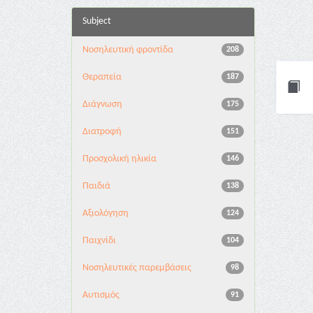
Subject
Νοσηλευτική φροντίδα
208
Θεραπεία
187
Διάγνωση
175
Διατροφή
151
Προσχολική ηλικία
146
Παιδιά
138
Αξιολόγηση
124
Παιχνίδι
104
Νοσηλευτικές παρεμβάσεις
98
Αυτισμός
91