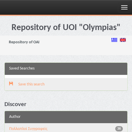
Skip
navigation
Repository of UOI "Olympias"
Repository of OAI
Saved Searches
Save this search
Discover
Author
Πολλαπλοί Συγγραφείς
36