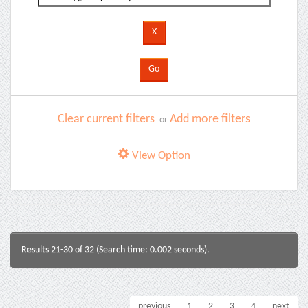
Clear current filters
Add more filters
or
View Option
Results 21-30 of 32 (Search time: 0.002 seconds).
previous
1
2
3
4
next