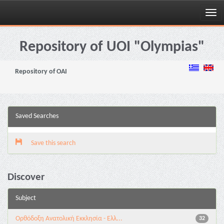
Skip
navigation
Repository of UOI "Olympias"
Repository of OAI
Saved Searches
Save this search
Discover
Subject
Ορθόδοξη Ανατολική Εκκλησία - Ελλ...
32