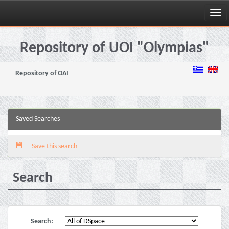
Skip
navigation
Repository of UOI "Olympias"
Repository of OAI
Saved Searches
Save this search
Search
Search: