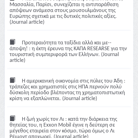
Μασσαλία, Παρίσι, συνεχίζεται η αντιπαράθεση
απόψεων ανάμεσα στους μουσουλμάνους της
Ευρώπης σχετικά με τις δυτικές πολιτικές αξίες.
(Journal article)
Προτεραιότητα τα ταξίδια αλλά και με--
άποψη! : η έκτη έρευνα της ΚΑΠΑ RESEARSE για την
τουριστική συμπεριφορά των Ελλήνων. (Journal
article)
Η αμερικανική οικονομία στις πύλες του Άδη :
τράπεζες και χρηματιστές στις ΗΠΑ περνούν πολύ
δύσκολη περίοδο βλέποντας τη χρηματοπιστωτική
κρίση να εξαπλώνεται. (Journal article)
Η ζωή χωρίς τον Λι : κατά την διάρκεια της
θητείας του, η Exxon Mobil έγινε η δεύτερη σε
μέγεθος εταιρεία στον κόσμο, τώρα όμως ο Λι
Ρέιμοντ αποχωρεί. (Journal article)