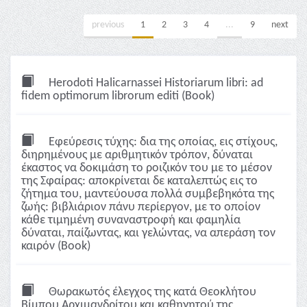
previous
1
2
3
4
...
9
next
Herodoti Halicarnassei Historiarum libri: ad
fidem optimorum librorum editi (Book)
Εφεύρεσις τύχης: δια της οποίας, εις στίχους,
διηρημένους με αριθμητικόν τρόπον, δύναται
έκαστος να δοκιμάση το ροιζικόν του με το μέσον
της Σφαίρας: αποκρίνεται δε καταλεπτώς εις το
ζήτημα του, μαντεύουσα πολλά συμβεβηκότα της
ζωής: βιβλιάριον πάνυ περίεργον, με το οποίον
κάθε τιμημένη συναναστροφή και φαμηλία
δύναται, παίζωντας, και γελώντας, να απεράση τον
καιρόν (Book)
Θωρακωτός έλεγχος της κατά Θεοκλήτου
Βίμπου Αρχιμανδρίτου και καθηγητού της