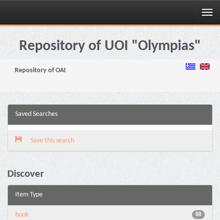
Skip
navigation
Repository of UOI "Olympias"
Repository of OAI
Saved Searches
Save this search
Discover
Item Type
book
88