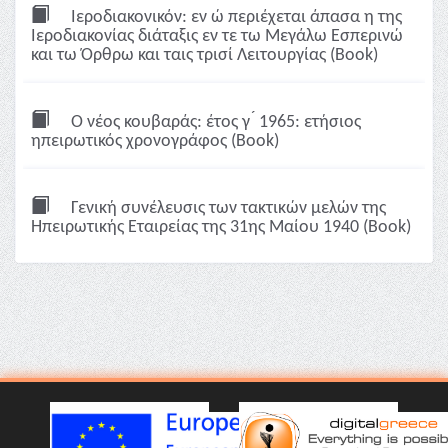
Ιεροδιακονικόν: εν ώ περιέχεται άπασα η της
Ιεροδιακονίας διάταξις εν τε τω Μεγάλω Εσπερινώ
και τω Όρθρω και ταις τρισί Λειτουργίας (Book)
Ο νέος κουβαράς: έτος γ ́ 1965: ετήσιος
ηπειρωτικός χρονογράφος (Book)
Γενική συνέλευσις των τακτικών μελών της
Ηπειρωτικής Εταιρείας της 31ης Μαίου 1940 (Book)