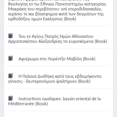
θεολογίας εν τω Εθνικώ Πανεπιστημίω κατηγορίας
Μακράκη του περιβόητου: επί ετεροδιδασκαλία,
αιρέσει τε και βλασφημία κατά των δογμάτων της
ορθοδόξου ημών Εκκλησίας (Book)
Του εν Αγίοις Πατρός Ημών Αθανασίου
Αρχιεπισκόπου Αλεξανδρίας τα ευρισκόμενα (Book)
Αφιέρωμα στο Λορέντζο Μαβίλη (Book)
Η Παλαιά Διαθήκη κατά τους εβδομήκοντα:
γένεσις - δευτερονόμιον ψαλτήριον (Book)
Instructions nautiques: bassin oriental de la
Méditerranée (Book)