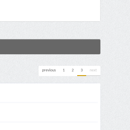
previous
1
2
3
next