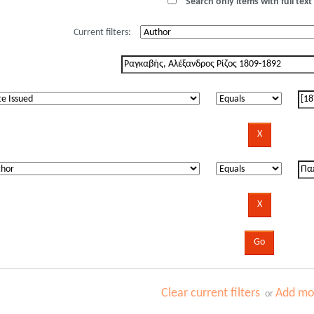
Search only items with full text 
Current filters:
Clear current filters
Add mor
or