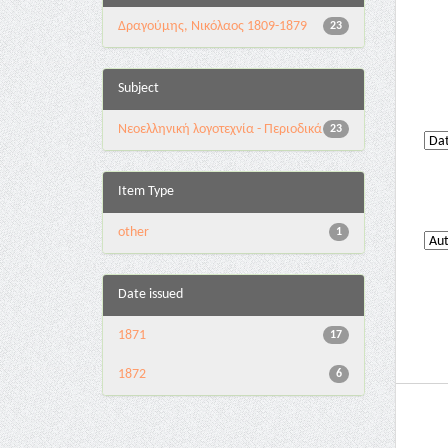
Δραγούμης, Νικόλαος 1809-1879
23
Subject
Νεοελληνική λογοτεχνία - Περιοδικά
23
Item Type
other
1
Date issued
1871
17
1872
6