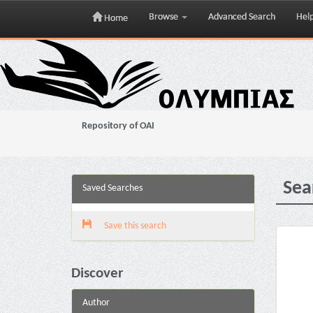
Browse
Advanced Search
Hel
Home
Skip
navigation
Repository of OAI
Sea
Saved Searches
Save this search
Discover
Author