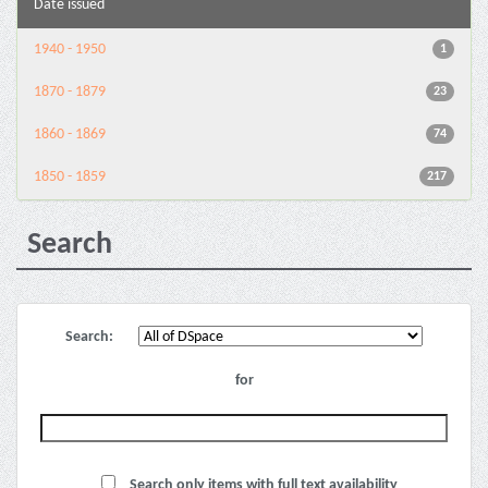
Date issued
1940 - 1950
1
1870 - 1879
23
1860 - 1869
74
1850 - 1859
217
Search
Search:
for
Search only items with full text availability