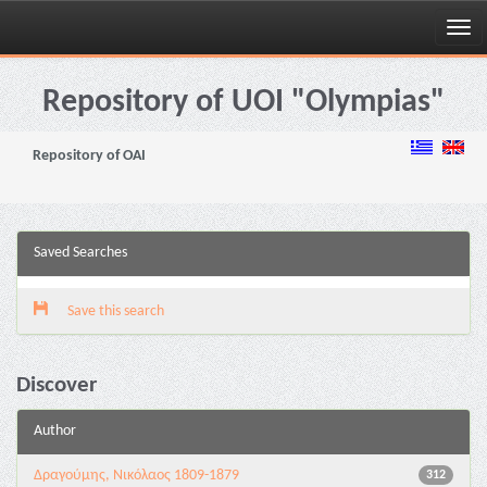
Skip
navigation
Repository of UOI "Olympias"
Repository of OAI
Saved Searches
Save this search
Discover
Author
Δραγούμης, Νικόλαος 1809-1879
312