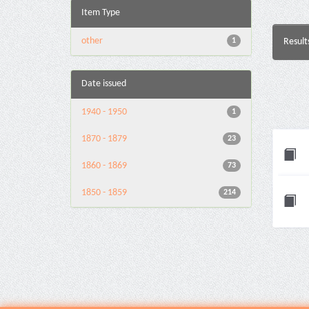
Item Type
other
1
Result
Date issued
1940 - 1950
1
1870 - 1879
23
1860 - 1869
73
1850 - 1859
214