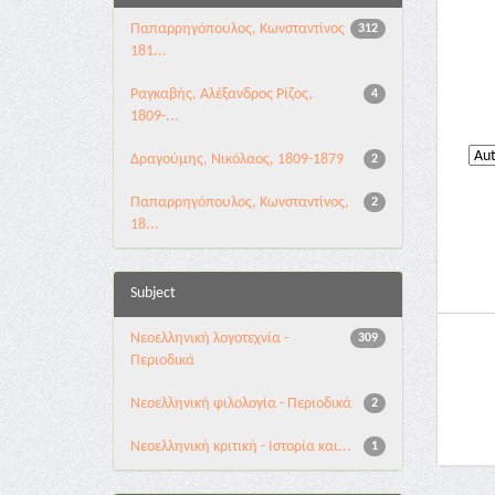
Παπαρρηγόπουλος, Κωνσταντίνος
312
181...
Ραγκαβής, Αλέξανδρος Ρίζος,
4
1809-...
Δραγούμης, Νικόλαος, 1809-1879
2
Παπαρρηγόπουλος, Κωνσταντίνος,
2
18...
Subject
Νεοελληνική λογοτεχνία -
309
Περιοδικά
Νεοελληνική φιλολογία - Περιοδικά
2
Νεοελληνική κριτική - Ιστορία και...
1