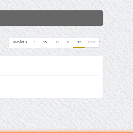
...
previous
1
29
30
31
32
next