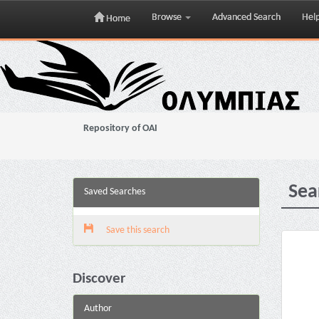
Browse
Advanced Search
Hel
Home
Skip
navigation
Repository of OAI
Sea
Saved Searches
Save this search
Discover
Author