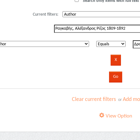
Search only items with full text 
Current filters:
Clear current filters
Add mor
or
View Option