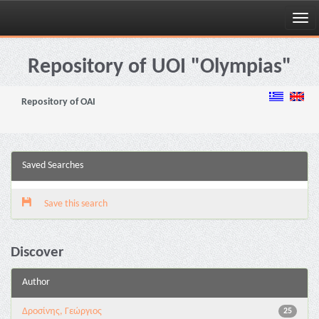
Skip
navigation
Repository of UOI "Olympias"
Repository of OAI
Saved Searches
Save this search
Discover
Author
Δροσίνης, Γεώργιος
25