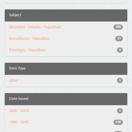
Subject
Θρησκεία - Ελλάδα - Περιοδικά
388
Εκπαίδευση - Περιοδικά
57
Επιστήμη - Περιοδικά
6
Item Type
other
1
Date issued
2000 - 2009
1
1900 - 1999
198