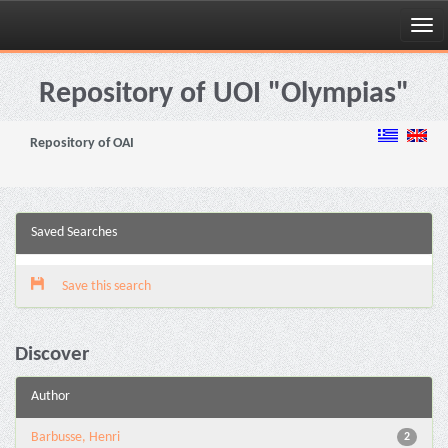
Skip
navigation
Repository of UOI "Olympias"
Repository of OAI
Saved Searches
Save this search
Discover
Author
Barbusse, Henri
2