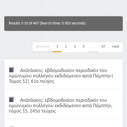
Results 1-10 of 467 (Search time: 0.003 seconds).
previous
1
2
3
4
...
47
next
Ανάπλασις: εβδομαδιαίον περιοδικόν του
ομώνυμου συλλόγου εκδιδόμενον κατά Πέμπτην|
Τόμος 12| 61ο τεύχος
Ανάπλασις: εβδομαδιαίον περιοδικόν του
ομώνυμου συλλόγου εκδιδόμενον κατά Πέμπτην,
τόμος 15, 245ο τεύχος