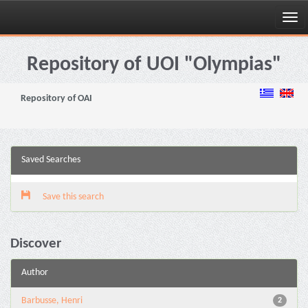
Skip
navigation
Repository of UOI "Olympias"
Repository of OAI
Saved Searches
Save this search
Discover
Author
Barbusse, Henri
2