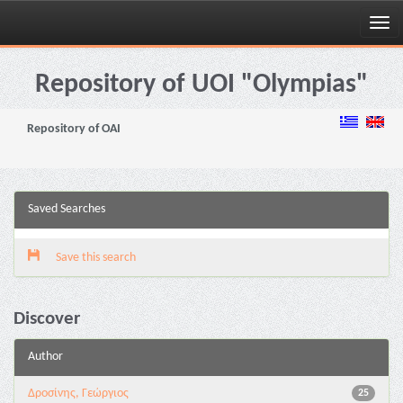
Skip
navigation
Repository of UOI "Olympias"
Repository of OAI
Saved Searches
Save this search
Discover
Author
Δροσίνης, Γεώργιος
25