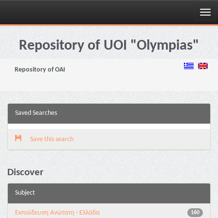
Skip
navigation
Repository of UOI "Olympias"
Repository of OAI
Saved Searches
Save this search
Discover
Subject
Εκπαίδευση Ανώτατη - Ελλάδα
160