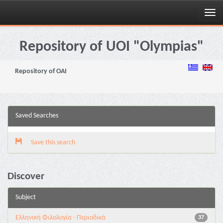
Skip
navigation
Repository of UOI "Olympias"
Repository of OAI
Saved Searches
Save this search
Discover
Subject
Ελληνική Φιλολογία - Περιοδικά
37