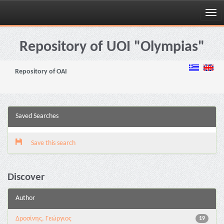
Skip
navigation
Repository of UOI "Olympias"
Repository of OAI
Saved Searches
Save this search
Discover
Author
Δροσίνης, Γεώργιος
19