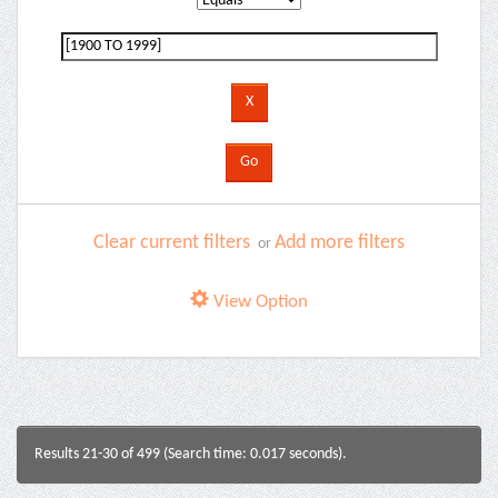
Clear current filters
Add more filters
or
View Option
Results 21-30 of 499 (Search time: 0.017 seconds).