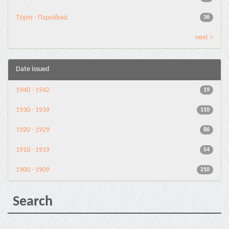
Τέχνη - Περιοδικά
36
next >
Date issued
1940 - 1942
19
1930 - 1939
110
1920 - 1929
86
1910 - 1919
54
1900 - 1909
210
Search