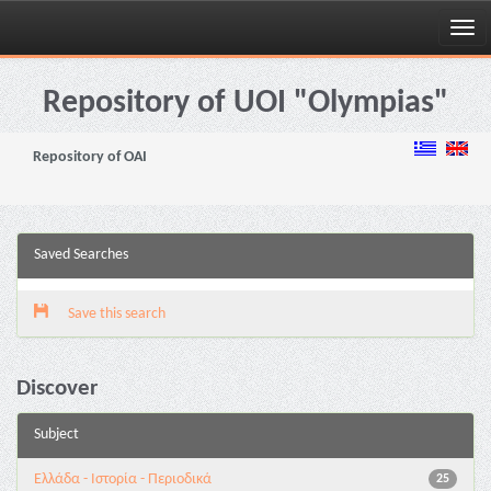
Skip
navigation
Repository of UOI "Olympias"
Repository of OAI
Saved Searches
Save this search
Discover
Subject
Ελλάδα - Ιστορία - Περιοδικά
25